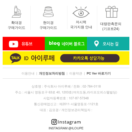
저시력
확대경
현미경
대량판촉문의
국가지원 안내
구매가이드
구매가이드
(기프트24)
이용안내
|
|
이용약관
|
개인정보처리방침
PC Ver 바로가기
상호명 : 주식회사 아이루페 / 전화 : 02-784-0118
주소 : 서울시 영등포구 63로 40, 1203호(여의도동,라이프오피스텔빌딩)
사업자등록번호 : 107-87-57348
통신판매업신고 : 제2011-서울영등포-1121호
대표 : 김묘경 / 개인정보관리책임자 :
INSTAGRAM @ILOUPE