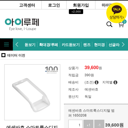
고객센터
로그인
회원가입
마이페이지
▲
+2,000
0
돋보기
확대경/루페
카드돋보기
렌즈
현미경
선글라스
데이터 이전
39,600
상품가
원
적립금
390원
배송비
(조건)
지역별
제조사
에센바흐
원산지
독일
에센바흐 스마트룩스디지털 범
퍼 1650208
39,600
원
+1
-1
에센바흐 스마트룩스디지