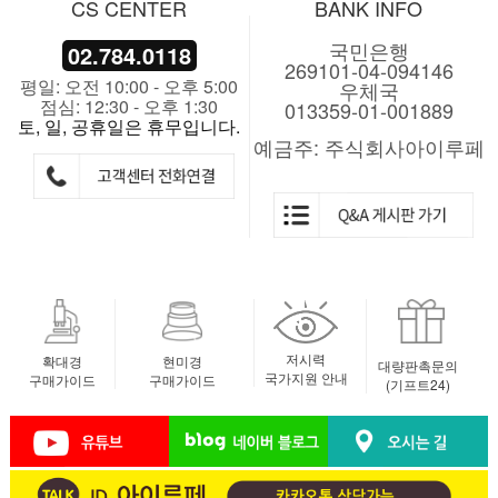
CS CENTER
BANK INFO
국민은행
02.784.0118
269101-04-094146
평일: 오전 10:00 - 오후 5:00
우체국
점심: 12:30 - 오후 1:30
013359-01-001889
토, 일, 공휴일은 휴무입니다.
예금주: 주식회사아이루페
저시력
확대경
현미경
대량판촉문의
국가지원 안내
구매가이드
구매가이드
(기프트24)