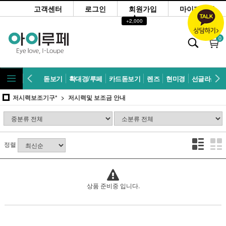
고객센터
로그인
회원가입
마이페이지
▲
+2,000
0
돋보기
확대경/루페
카드돋보기
렌즈
현미경
선글라스
저시력보조기구*
저시력및 보조금 안내
정렬
상품 준비중 입니다.