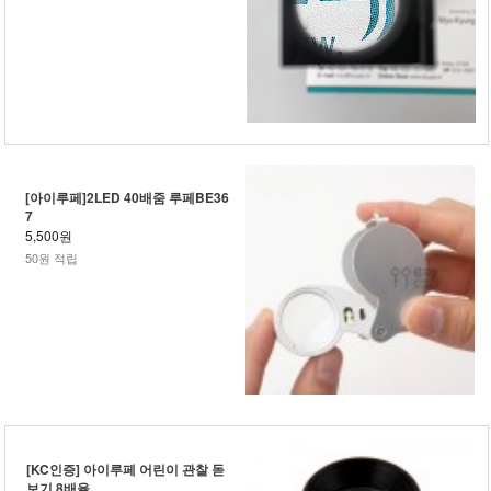
[아이루페]2LED 40배줌 루페BE36
7
5,500원
50원 적립
[KC인증] 아이루페 어린이 관찰 돋
보기 8배율