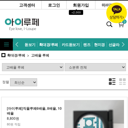
고객센터
로그인
회원가입
마이페이지
▲
+2,000
0
돋보기
확대경/루페
카드돋보기
렌즈
현미경
선글라스
확대경/루페
고배율 루페
정렬
[아이루페]직물루페6배율, 8배율, 10
배율
8,800원
80원 적립