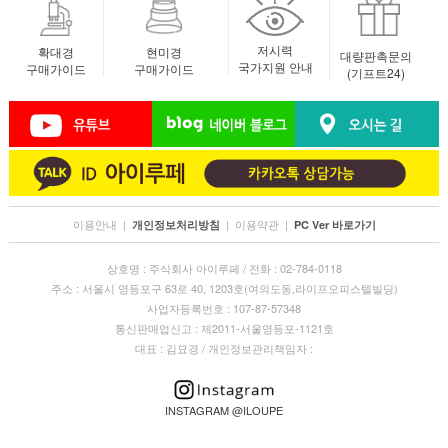
저시력
확대경
현미경
대량판촉문의
국가지원 안내
구매가이드
구매가이드
(기프트24)
이용안내
|
|
이용약관
|
개인정보처리방침
PC Ver 바로가기
상호명 : 주식회사 아이루페 / 전화 : 02-784-0118
주소 : 서울시 영등포구 63로 40, 1203호(여의도동,라이프오피스텔빌딩)
사업자등록번호 : 107-87-57348
통신판매업신고 : 제2011-서울영등포-1121호
대표 : 김묘경 / 개인정보관리책임자 :
INSTAGRAM @ILOUPE