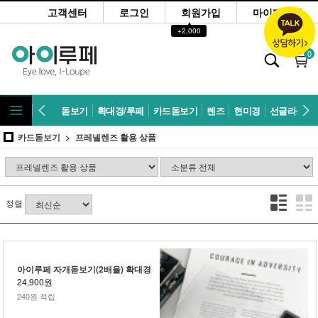
고객센터
로그인
회원가입
마이페이지
▲
+2,000
0
돋보기
확대경/루페
카드돋보기
렌즈
현미경
선글라스
카드돋보기
프레넬렌즈 활용 상품
정렬
아이루페 자개돋보기(2배율) 확대경
24,900원
240원 적립