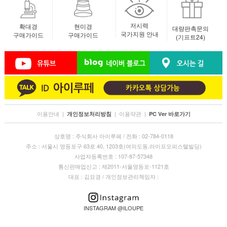
저시력
확대경
현미경
대량판촉문의
국가지원 안내
구매가이드
구매가이드
(기프트24)
이용안내
|
|
이용약관
|
개인정보처리방침
PC Ver 바로가기
상호명 : 주식회사 아이루페 / 전화 : 02-784-0118
주소 : 서울시 영등포구 63로 40, 1203호(여의도동,라이프오피스텔빌딩)
사업자등록번호 : 107-87-57348
통신판매업신고 : 제2011-서울영등포-1121호
대표 : 김묘경 / 개인정보관리책임자 :
INSTAGRAM @ILOUPE