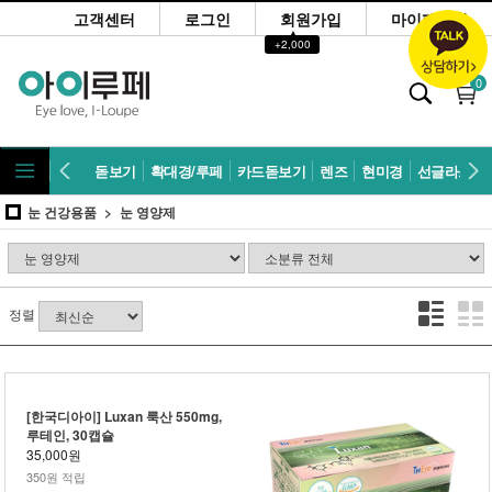
고객센터
로그인
회원가입
마이페이지
▲
+2,000
0
돋보기
확대경/루페
카드돋보기
렌즈
현미경
선글라스
눈 건강용품
눈 영양제
정렬
[한국디아이] Luxan 룩산 550mg,
루테인, 30캡슐
35,000원
350원 적립