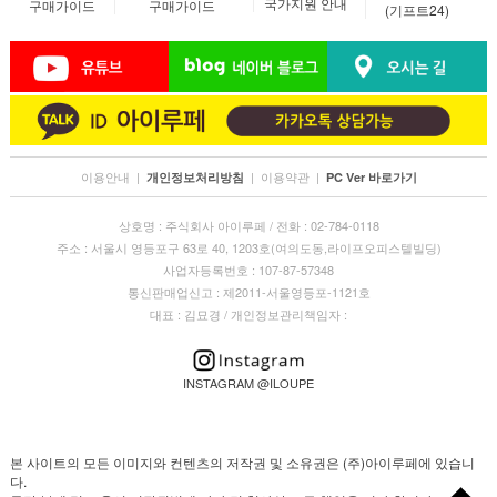
국가지원 안내
구매가이드
구매가이드
(기프트24)
이용안내
|
|
이용약관
|
개인정보처리방침
PC Ver 바로가기
상호명 : 주식회사 아이루페 / 전화 : 02-784-0118
주소 : 서울시 영등포구 63로 40, 1203호(여의도동,라이프오피스텔빌딩)
사업자등록번호 : 107-87-57348
통신판매업신고 : 제2011-서울영등포-1121호
대표 : 김묘경 / 개인정보관리책임자 :
INSTAGRAM @ILOUPE
본 사이트의 모든 이미지와 컨텐츠의 저작권 및 소유권은 (주)아이루페에 있습니
다.