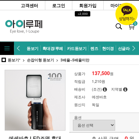
고객센터
로그인
회원가입
마이페이지
▲
+2,000
0
돋보기
확대경/루페
카드돋보기
렌즈
현미경
선글라스
돋보기*
손잡이형 돋보기
3배율~5배율미만
137,500
상품가
원
적립금
1,210원
배송비
(조건)
지역별
제조사
에센바흐
원산지
독일
옵션
0
원
에센바흐 LED조명 휴대
총 상품 금액