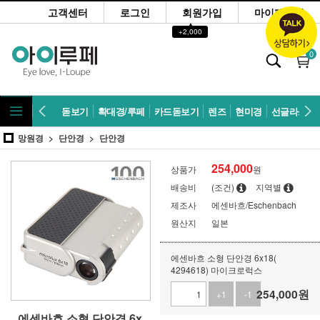
고객센터
로그인
회원가입
마이페이지
▲
+2,000
0
돋보기
확대경/루페
카드돋보기
렌즈
현미경
선글라스
망원경
단안경
단안경
254,000
상품가
원
배송비
(조건)
지역별
제조사
에센바흐/Eschenbach
원산지
일본
에센바흐 소형 단안경 6x18(
4294618) 마이크로럭스
254,000
원
+1
-1
에센바흐 소형 단안경 6x