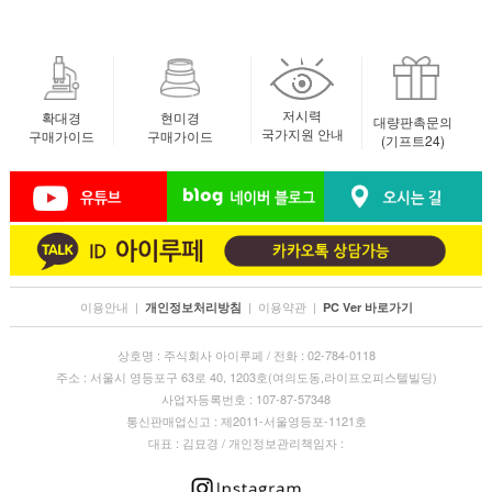
저시력
확대경
현미경
대량판촉문의
국가지원 안내
구매가이드
구매가이드
(기프트24)
이용안내
|
|
이용약관
|
개인정보처리방침
PC Ver 바로가기
상호명 : 주식회사 아이루페 / 전화 : 02-784-0118
주소 : 서울시 영등포구 63로 40, 1203호(여의도동,라이프오피스텔빌딩)
사업자등록번호 : 107-87-57348
통신판매업신고 : 제2011-서울영등포-1121호
대표 : 김묘경 / 개인정보관리책임자 :