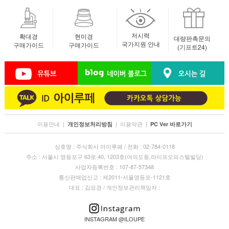
저시력
확대경
현미경
대량판촉문의
국가지원 안내
구매가이드
구매가이드
(기프트24)
이용안내
|
|
이용약관
|
개인정보처리방침
PC Ver 바로가기
상호명 : 주식회사 아이루페 / 전화 : 02-784-0118
주소 : 서울시 영등포구 63로 40, 1203호(여의도동,라이프오피스텔빌딩)
사업자등록번호 : 107-87-57348
통신판매업신고 : 제2011-서울영등포-1121호
대표 : 김묘경 / 개인정보관리책임자 :
INSTAGRAM @ILOUPE