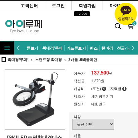
고객센터
로그인
회원가입
마이페이지
▲
+2,000
0
돋보기
확대경/루페
카드돋보기
렌즈
현미경
선글라스
확대경/루페*
스탠드형 확대경
3배율~5배율미만
137,500
상품가
원
적립금
1,370원
배송비
(조건)
지역별
제조사
세기광학기기
원산지
대한민국
색상
배율
[SK]LED조명확대경데스