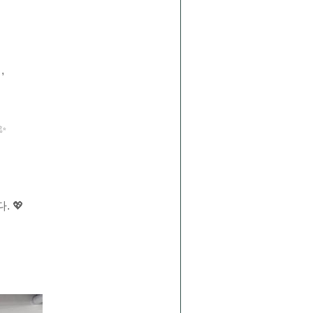
,
✨
 💖