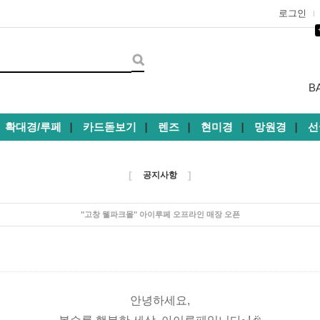
로그인
B
확대경/루페
카드돋보기
렌즈
현미경
망원경
선
┃
┃
┃
┃
┃
[
]
공지사항
"고창 웰파크몰" 아이루페 오프라인 매장 오픈
안녕하세요,