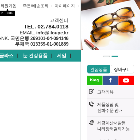
회원가입
주문/배송조회
마이페이지
고객센터
▲
+2,000P
고객센터
0
TEL. 02.784.0118
EMAIL.
info@iloupe.kr
ANK.
국민은행 269101-04-094146
우체국 013359-01-001889
글라스
눈 건강용품
세일
┃
┃
┃
관심상품
장바구니
고객리뷰
제품상담 및
1673
전화주문 안내
Hits :
세금계산서발행
나라장터결제가능