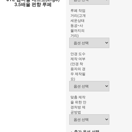
3.5배율 편향 루페
루페 작업
거리(고개
세운상태
동공~사
물까지의
거리)
안경 도수
제작 여부
(안경 착
용자의 경
우 제작필
요)
맞춤 제작
을 위한 안
경처방 제
공방법
+ 추가 옵션 선택