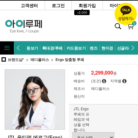
고객센터
로그인
회원가입
마이페이지
▲
+2,000
0
돋보기
확대경/루페
카드돋보기
렌즈
현미경
선글라스
브랜드샵*
메디플러스
Ergo 맞춤형 루페
2,299,000
상품가
원
배송비
(조건)
지역별
제조사
메디플러스
원산지
JTL Ergo
루페의 프
레임과 색
상을 선택
합니다.
JTL 옵티멀 에르고(Ergo)