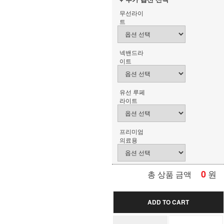
무선라이
트
넥밴드라
이트
유선 루페
라이트
프리미엄
의료용
0
원
총 상품 금액
ADD TO CART