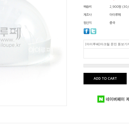
배송비
2,900원 (3
제조사
아이루페
원산지
중국
[아이루페]아크릴 문진 돋보기/대
ADD TO CART