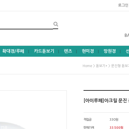
로그인
B
확대경/루페
카드돋보기
렌즈
현미경
망원경
┃
┃
┃
┃
┃
>
>
Home
돋보기*
문진형 돋보
[아이루페]아크릴 문진 
적립금
330원
판매가격
33,500
원