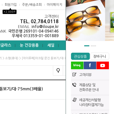
회원가입
주문/배송조회
마이페이지
고객센터
▲
+2,000P
고객센터
0
TEL. 02.784.0118
EMAIL.
info@iloupe.kr
ANK.
국민은행 269101-04-094146
우체국 013359-01-001889
선글라스
눈 건강용품
세일
┃
┃
┃
관심상품
장바구니
>
> [아이루페]아크릴 문진 돋보기/대-75mm(3배율)
기
소형(휴대)
TODAY VIEW
고객리뷰
제품상담 및
돋보기/대-75mm(3배율)
전화주문 안내
세금계산서발행
나라장터결제가능