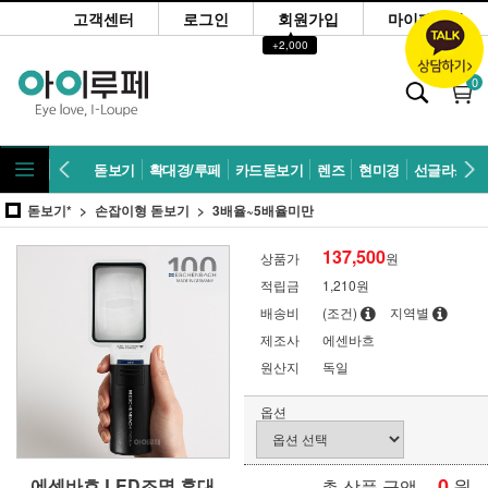
고객센터
로그인
회원가입
마이페이지
▲
+2,000
0
돋보기
확대경/루페
카드돋보기
렌즈
현미경
선글라스
돋보기*
손잡이형 돋보기
3배율~5배율미만
137,500
상품가
원
적립금
1,210원
배송비
(조건)
지역별
제조사
에센바흐
원산지
독일
옵션
0
원
에센바흐 LED조명 휴대
총 상품 금액