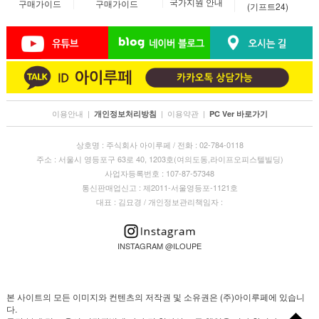
국가지원 안내
구매가이드
구매가이드
(기프트24)
이용안내
|
|
이용약관
|
개인정보처리방침
PC Ver 바로가기
상호명 : 주식회사 아이루페 / 전화 : 02-784-0118
주소 : 서울시 영등포구 63로 40, 1203호(여의도동,라이프오피스텔빌딩)
사업자등록번호 : 107-87-57348
통신판매업신고 : 제2011-서울영등포-1121호
대표 : 김묘경 / 개인정보관리책임자 :
INSTAGRAM @ILOUPE
본 사이트의 모든 이미지와 컨텐츠의 저작권 및 소유권은 (주)아이루페에 있습니
다.