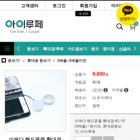
고객센터
로그인
회원가입
마이페이지
▲
+2,000
0
돋보기
확대경/루페
카드돋보기
렌즈
현미경
선글라스
돋보기*
휴대용 돋보기
3배율~5배율미만
8,800
상품가
원
적립금
80원
배송비
(조건)
지역별
제조사
I.L.K 이케다
원산지
일본
이케다 핸드폰줄 확대경 KL-10
(3배율) / 화이트, 휴대용돋보
기, 아이루페
이케다 핸드폰줄 확대경