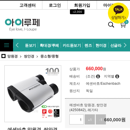
고객센터
로그인
회원가입
마이페이지
▲
+2,000
0
돋보기
확대경/루페
카드돋보기
렌즈
현미경
선글라스
망원경
쌍안경
중소형/중형
660,000
상품가
원
배송비
(조건)
지역별
제조사
에센바흐/Eschenbach
원산지
독일
에센바흐 망원경, 쌍안경
(4250842), 레가타
660,000
원
+1
-1
에센바흐 망원경, 쌍안경