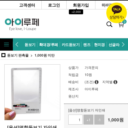
고객센터
로그인
회원가입
마이페이지
▲
+2,000
0
돋보기
확대경/루페
카드돋보기
렌즈
현미경
선글라스
돋보기 판촉물
1,000원 미만
상품가
가격문의
적립금
10원
배송비
(조건)
지역별
제조사
아이루페
원산지
[옵션]명함돋보기 자인쇄
1,000
원
+1
-1
[옵션]명함돋보기 자인쇄