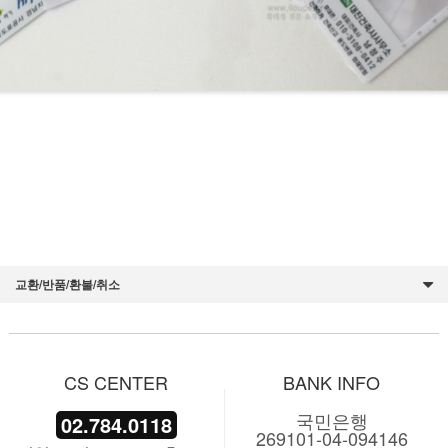
돋보기, 확대경, 루페, 루빼, 루패, 루베, loupe, 저시력자용 확대경,정식수입, 인증제품,관공서 및 금
융기관 비치용,업소 홍보용,노안, 원시, 실버용품, 어머니 선물, 부모님 선물, 생활용돋보기, 돋보기 고
르는 법, 돋보기 확대경, 판촉물, 홍보물, 선물,할아버지 선물, 할머니 선물, 할머니 생신선물, 할머니
생일 선물, 효도선물,노인용돋보기, 돋보기 추천,돋보기 판매,생활용,휴대용 돋보기,다용도 돋보기,명
함돋보기, 명함형돋보기, 명함사이즈 돋보기, 지갑형 돋보기,카드돋보기, 카드형 돋보기, 돋보기카드,
돋보기명함,책갈피돋보기, 책갈피형 돋보기, 휴대용돋보기, 휴대형 돋보기, 관공서 판촉물, 선거 홍보
물,북마크돋보기, MBC 다이어리, MBC수첩
교환/반품/환불/취소
CS CENTER
BANK INFO
국민은행
02.784.0118
269101-04-094146